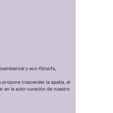
oambiental y eco-filósofa,
 propone trascender la apatía, el
par en la auto-curación de nuestro