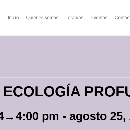
Inicio
Quiénes somos
Terapias
Eventos
Contac
E ECOLOGÍA PROF
24→4:00 pm
-
agosto 25,