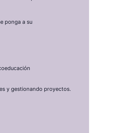
se ponga a su
 coeducación
res y gestionando proyectos.