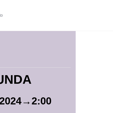
to
UNDA
 2024→2:00