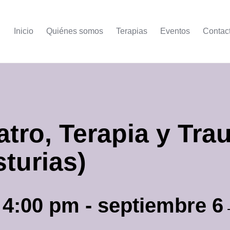
Inicio
Quiénes somos
Terapias
Eventos
Contac
eatro, Terapia y Tr
sturias)
→4:00 pm
-
septiembre 