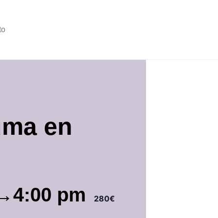
to
auma en
6→4:00 pm
280€