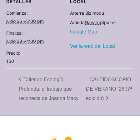
DETALLES
LOCAL
Comienza:
Arterra Bizimodu
junio 26→5:00 pm
Artieda
Navarra
Spain
+
Google Map
Finaliza:
junio 28→4:00 pm
Ver la web del Local
Precio:
150
Taller de Ecología
CALEIDOSCOPIO
Profunda: el trabajo que
DE VERANO ´26 (7ª
reconecta de Joanna Macy
edición)