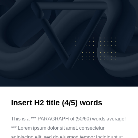
Insert H2 title (4/5) words
This is a *** PARAGRAPH of (50/60) words average!
*** Lorem ipsum dolor sit amet, consectetur
adipiscing elit, sed do eiusmod tempor incididunt ut