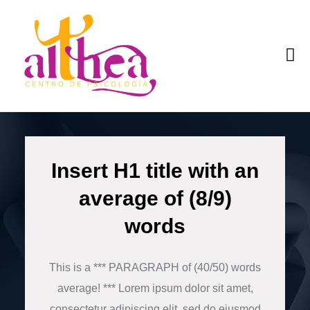
Quiénes som
Insert H1 title with an
average of (8/9)
words
This is a *** PARAGRAPH of (40/50) words
average! *** Lorem ipsum dolor sit amet,
consectetur adipiscing elit, sed do eiusmod