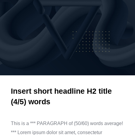
Insert short headline H2 title
(4/5) words
This is a *** PARAGRAPH of (50/60) words average!
*** Lorem ipsum dolor sit amet, consectetur